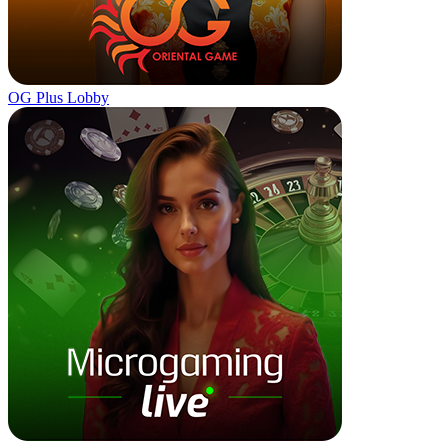
OG Plus Lobby