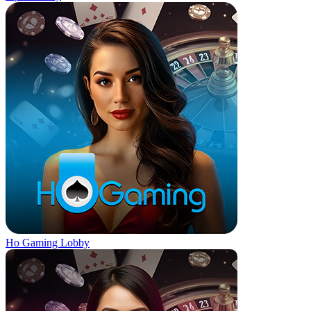
Ho Gaming Lobby