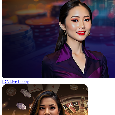
IDNLive Lobby